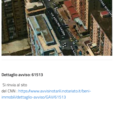
Dettaglio avviso: 61513
Si rinvia al sito
del CNN :
https://www.avvisinotarili.notariato.it/beni-
immobili/dettaglio-avviso/GAV/61513