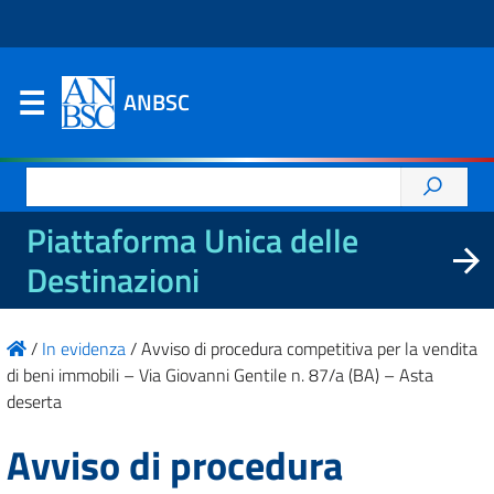
ANBSC
Ricerca
per:
Piattaforma Unica delle
Destinazioni
/
In evidenza
/
Avviso di procedura competitiva per la vendita
di beni immobili – Via Giovanni Gentile n. 87/a (BA) – Asta
deserta
Avviso di procedura