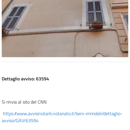
Dettaglio avviso: 63594
Si rinvia al sito del CNN
https://www.avvisinotarili.notariato.it/beni-immobili/dettaglio-
avviso/GAV/63594