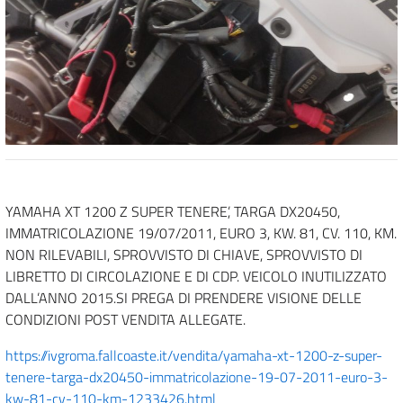
YAMAHA XT 1200 Z SUPER TENERE’, TARGA DX20450,
IMMATRICOLAZIONE 19/07/2011, EURO 3, KW. 81, CV. 110, KM.
NON RILEVABILI, SPROVVISTO DI CHIAVE, SPROVVISTO DI
LIBRETTO DI CIRCOLAZIONE E DI CDP. VEICOLO INUTILIZZATO
DALL’ANNO 2015.SI PREGA DI PRENDERE VISIONE DELLE
CONDIZIONI POST VENDITA ALLEGATE.
https://ivgroma.fallcoaste.it/vendita/yamaha-xt-1200-z-super-
tenere-targa-dx20450-immatricolazione-19-07-2011-euro-3-
kw-81-cv-110-km-1233426.html