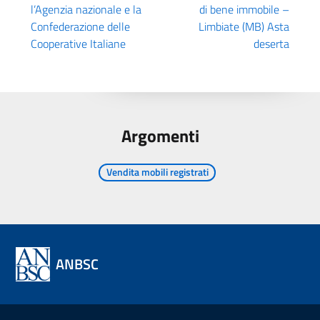
l’Agenzia nazionale e la
di bene immobile –
Confederazione delle
Limbiate (MB) Asta
Cooperative Italiane
deserta
Argomenti
Vendita mobili registrati
ANBSC