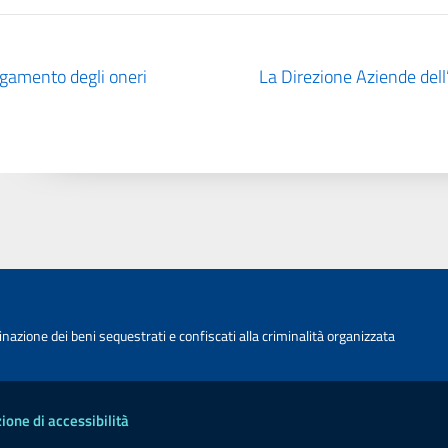
agamento degli oneri
La Direzione Aziende dell
nazione dei beni sequestrati e confiscati alla criminalità organizzata
ione di accessibilità