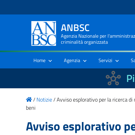
ANBSC
Agenzia Nazionale per l'amministrazi
criminalità organizzata
Home
Agenzia
Servizi
S
Pi
/
Notizie
/
Avviso esplorativo per la ricerca di
beni
Avviso esplorativo per