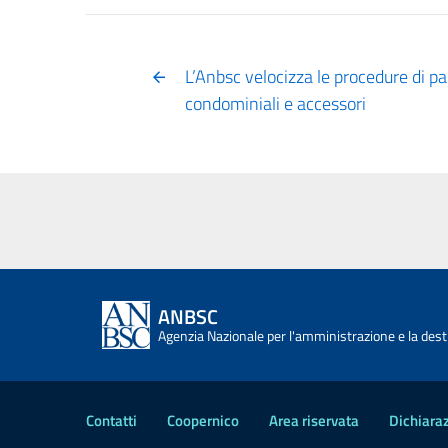
L’Anbsc velocizza le procedure di p
condominiali e accessori
ANBSC
Agenzia Nazionale per l'amministrazione e la desti
Contatti
Coopernico
Area riservata
Dichiaraz