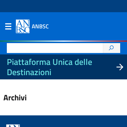
ANBSC
Ricerca
per:
Piattaforma Unica delle
Destinazioni
Archivi