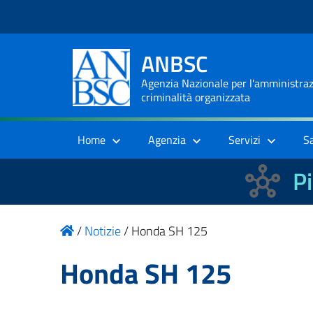
ANBSC
Agenzia Nazionale per l'amministrazi
criminalità organizzata
Home
Agenzia
Servizi
S
Pi
/
Notizie
/
Honda SH 125
Honda SH 125