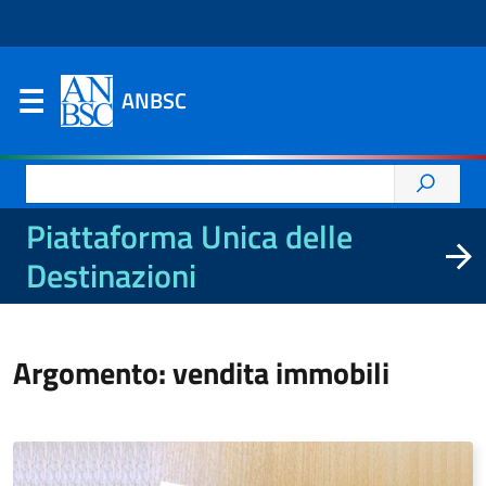
ANBSC
Ricerca
per:
Piattaforma Unica delle
Destinazioni
Argomento: vendita immobili