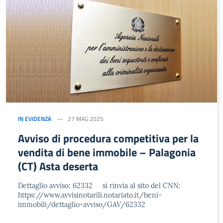
IN EVIDENZA
27 MAG 2025
Avviso di procedura competitiva per la
vendita di bene immobile – Palagonia
(CT) Asta deserta
Dettaglio avviso: 62332 si rinvia al sito del CNN:
https://www.avvisinotarili.notariato.it/beni-
immobili/dettaglio-avviso/GAV/62332