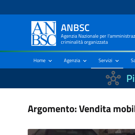
ANBSC
Agenzia Nazionale per l'amministrazi
criminalità organizzata
Home
Agenzia
Servizi
S
Pi
Argomento: Vendita mobili