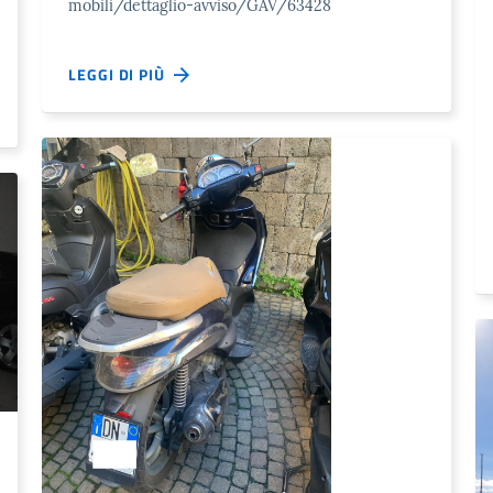
mobili/dettaglio-avviso/GAV/63428
LEGGI DI PIÙ