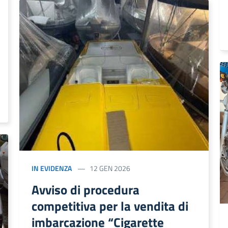
IN EVIDENZA
12 GEN 2026
Avviso di procedura
competitiva per la vendita di
imbarcazione “Cigarette