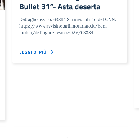
Bullet 31”- Asta deserta
Dettaglio avviso: 63384 Si rinvia al sito del CNN:
https://www.avvisinotarili.notariato.it/beni-
mobili/dettaglio-avviso/GAV/63384
LEGGI DI PIÙ