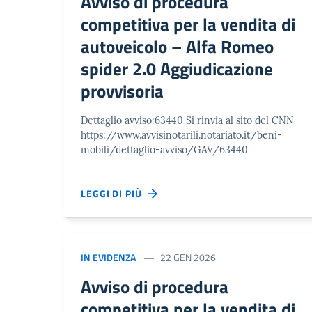
Avviso di procedura
competitiva per la vendita di
autoveicolo – Alfa Romeo
spider 2.0 Aggiudicazione
provvisoria
Dettaglio avviso:63440 Si rinvia al sito del CNN
https://www.avvisinotarili.notariato.it/beni-
mobili/dettaglio-avviso/GAV/63440
LEGGI DI PIÙ
IN EVIDENZA
22 GEN 2026
Avviso di procedura
competitiva per la vendita di