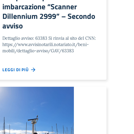
imbarcazione “Scanner
Dillennium 2999” – Secondo
avviso
Dettaglio avviso: 63383 Si rinvia al sito del CNN:
https://www.avvisinotarili.notariato.it/beni-
mobili/dettaglio-avviso/GAV/63383
LEGGI DI PIÙ