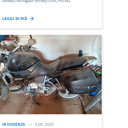
mobili/dettaglio-avviso/GAV/63382
LEGGI DI PIÙ
IN EVIDENZA
3 DIC 2025