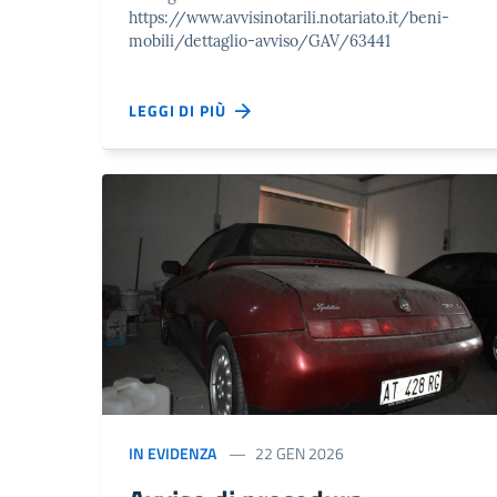
https://www.avvisinotarili.notariato.it/beni-
mobili/dettaglio-avviso/GAV/63441
LEGGI DI PIÙ
IN EVIDENZA
22 GEN 2026