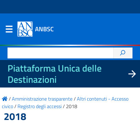
ANBSC
Ricerca
per:
Piattaforma Unica delle
Destinazioni
/
Amministrazione trasparente
/
Altri contenuti - Accesso
civico
/
Registro degli accessi
/
2018
2018