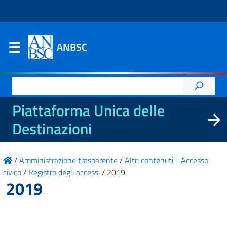
ANBSC
Ricerca
per:
Piattaforma Unica delle
Destinazioni
/
Amministrazione trasparente
/
Altri contenuti - Accesso
civico
/
Registro degli accessi
/
2019
2019