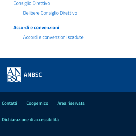
Consiglio Direttivo
Delibere Consiglio Direttivo
Accordi e convenzioni
Accordi e convenzioni scadute
ANBSC
Contatti
Coopernico
Area riservata
Dichiarazione di accessibilità