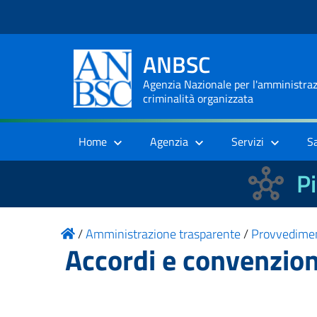
ANBSC
Agenzia Nazionale per l'amministrazi
criminalità organizzata
Home
Agenzia
Servizi
S
Pi
/
Amministrazione trasparente
/
Provvedime
Accordi e convenzio