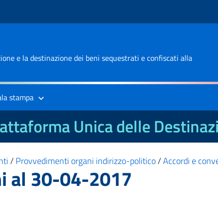
one e la destinazione dei beni sequestrati e confiscati alla
ala stampa
attaforma Unica delle Destinaz
nti
/
Provvedimenti organi indirizzo-politico
/
Accordi e conv
ni al 30-04-2017