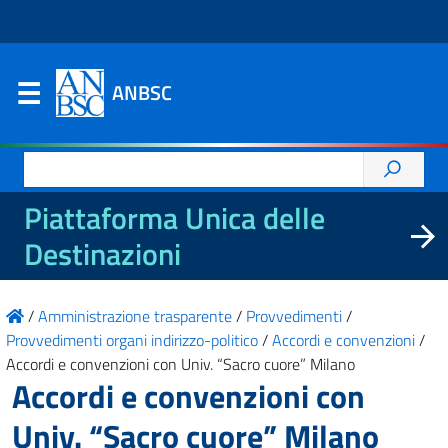
ANBSC
Ricerca
per:
Piattaforma Unica delle
Destinazioni
/
Amministrazione trasparente
/
Provvedimenti
/
Provvedimenti organi indirizzo-politico
/
Accordi e convenzioni
/
Accordi e convenzioni con Univ. “Sacro cuore” Milano
Accordi e convenzioni con
Univ. “Sacro cuore” Milano