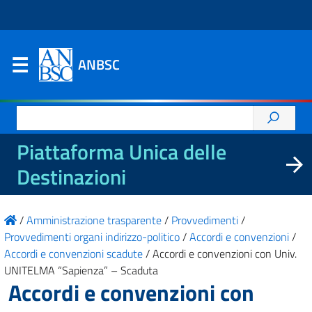
ANBSC
Ricerca
per:
Piattaforma Unica delle
Destinazioni
/
Amministrazione trasparente
/
Provvedimenti
/
Provvedimenti organi indirizzo-politico
/
Accordi e convenzioni
/
Accordi e convenzioni scadute
/
Accordi e convenzioni con Univ.
UNITELMA “Sapienza” – Scaduta
Accordi e convenzioni con