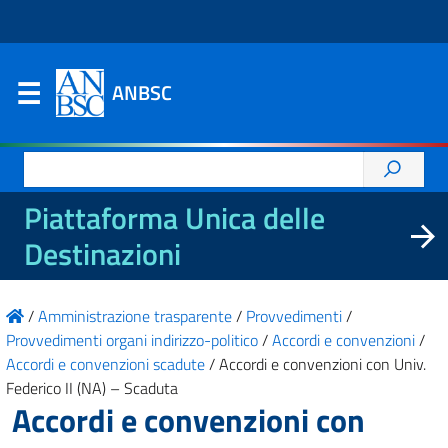
ANBSC
Ricerca
per:
Piattaforma Unica delle
Destinazioni
/
Amministrazione trasparente
/
Provvedimenti
/
Provvedimenti organi indirizzo-politico
/
Accordi e convenzioni
/
Accordi e convenzioni scadute
/
Accordi e convenzioni con Univ.
Federico II (NA) – Scaduta
Accordi e convenzioni con