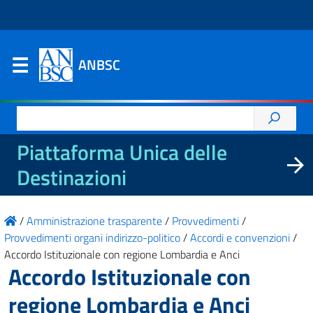
ANBSC
Ricerca
per:
Piattaforma Unica delle
Destinazioni
/
Amministrazione trasparente
/
Provvedimenti
/
Provvedimenti organi indirizzo-politico
/
Accordi e convenzioni
/
Accordo Istituzionale con regione Lombardia e Anci
Accordo Istituzionale con
regione Lombardia e Anci