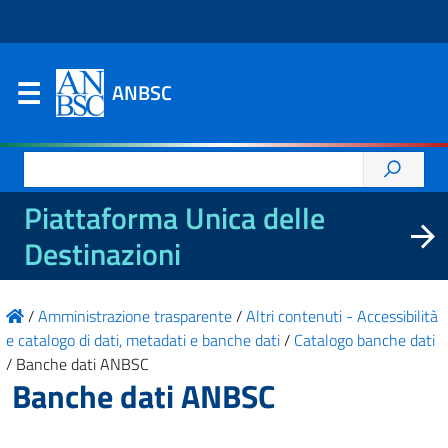
ANBSC
Ricerca
per:
Piattaforma Unica delle
Destinazioni
/
Amministrazione trasparente
/
Altri contenuti - Accessibilità
e catalogo di dati, metadati e banche dati
/
Catalogo banche dati
/
Banche dati ANBSC
Banche dati ANBSC