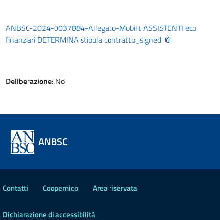
ANBSC-2024-0037884-Allegato-Mobilit ASSISTENTI eco
finanziari DETERMINA stipula contratto_signed
Deliberazione:
No
ANBSC
Contatti
Coopernico
Area riservata
Dichiarazione di accessibilità