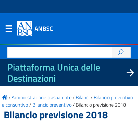
ANBSC
Ricerca
per:
Piattaforma Unica delle
Destinazioni
/
Amministrazione trasparente
/
Bilanci
/
Bilancio preventivo
e consuntivo
/
Bilancio preventivo
/
Bilancio previsione 2018
Bilancio previsione 2018