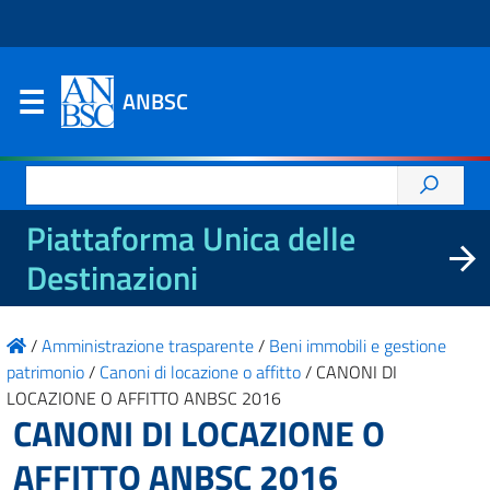
ANBSC
Ricerca
per:
Piattaforma Unica delle
Destinazioni
/
Amministrazione trasparente
/
Beni immobili e gestione
patrimonio
/
Canoni di locazione o affitto
/
CANONI DI
LOCAZIONE O AFFITTO ANBSC 2016
CANONI DI LOCAZIONE O
AFFITTO ANBSC 2016