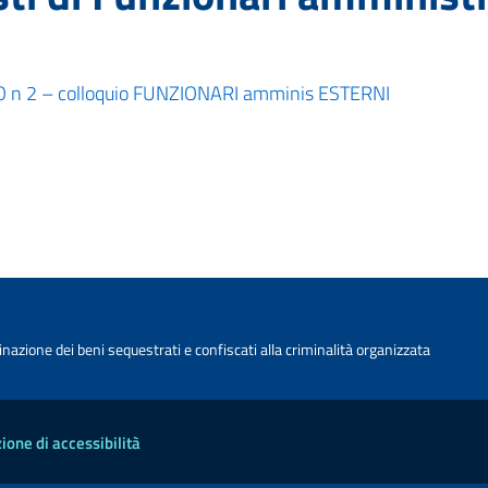
 2 – colloquio FUNZIONARI amminis ESTERNI
nazione dei beni sequestrati e confiscati alla criminalità organizzata
ione di accessibilità