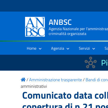
ANBSC
Agenzia Nazionale per l'amministrazi
criminalità organizzata
Home
Agenzia
Servizi
S
Pi
/
Amministrazione trasparente
/
Bandi di con
amministrativi
Comunicato data coll
copertura di n.21 po