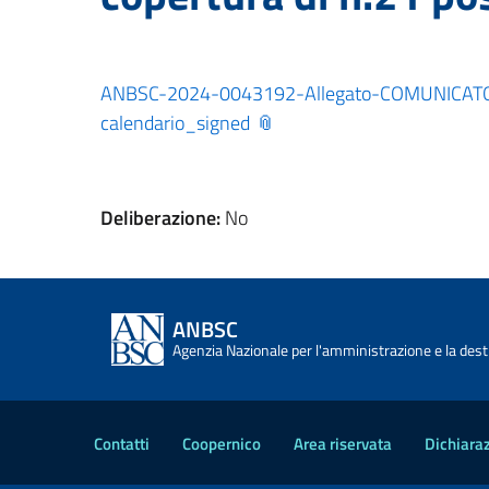
ANBSC-2024-0043192-Allegato-COMUNICATO n
calendario_signed
Deliberazione:
No
ANBSC
Agenzia Nazionale per l'amministrazione e la desti
Contatti
Coopernico
Area riservata
Dichiaraz