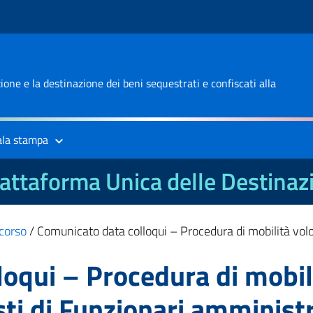
one e la destinazione dei beni sequestrati e confiscati alla
ala stampa
attaforma Unica delle Destinaz
corso
/
Comunicato data colloqui – Procedura di mobilità volon
oqui – Procedura di mobili
sti di Funzionari amministr