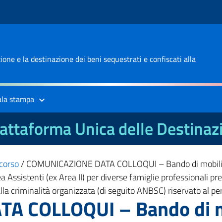
one e la destinazione dei beni sequestrati e confiscati alla
ala stampa
attaforma Unica delle Destinaz
corso
/
COMUNICAZIONE DATA COLLOQUI – Bando di mobilità vo
’Area Assistenti (ex Area II) per diverse famiglie professionali
 alla criminalità organizzata (di seguito ANBSC) riservato al
 COLLOQUI – Bando di mo