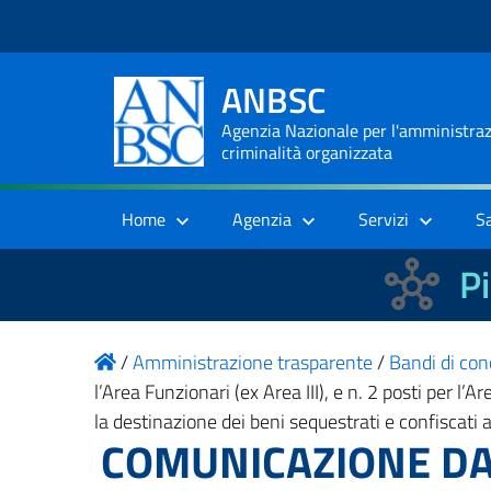
ANBSC
Agenzia Nazionale per l'amministrazi
criminalità organizzata
Home
Agenzia
Servizi
S
Pi
/
Amministrazione trasparente
/
Bandi di con
l’Area Funzionari (ex Area III), e n. 2 posti per l
la destinazione dei beni sequestrati e confiscati
COMUNICAZIONE DATA