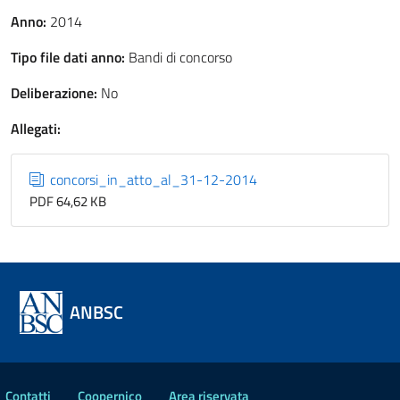
Anno:
2014
Tipo file dati anno:
Bandi di concorso
Deliberazione:
No
Allegati:
concorsi_in_atto_al_31-12-2014
PDF 64,62 KB
ANBSC
Contatti
Coopernico
Area riservata