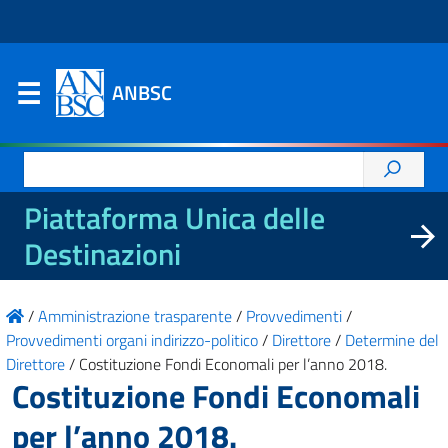
ANBSC
Ricerca
per:
Piattaforma Unica delle
Destinazioni
/
Amministrazione trasparente
/
Provvedimenti
/
Provvedimenti organi indirizzo-politico
/
Direttore
/
Determine del
Direttore
/
Costituzione Fondi Economali per l’anno 2018.
Costituzione Fondi Economali
per l’anno 2018.