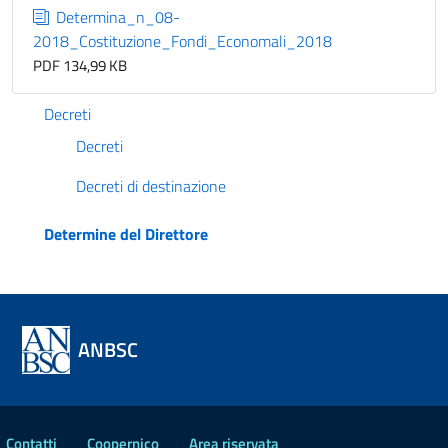
Determina_n_08-
2018_Costituzione_Fondi_Economali_2018
PDF 134,99 KB
Decreti
Decreti
Decreti di destinazione
Determine del Direttore
ANBSC
Contatti
Coopernico
Area riservata