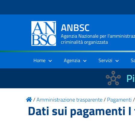
ANBSC
Agenzia Nazionale per l'amministrazi
criminalità organizzata
Home
Agenzia
Servizi
S
Pi
/
Amministrazione trasparente
/
Pagamenti
Dati sui pagamenti I