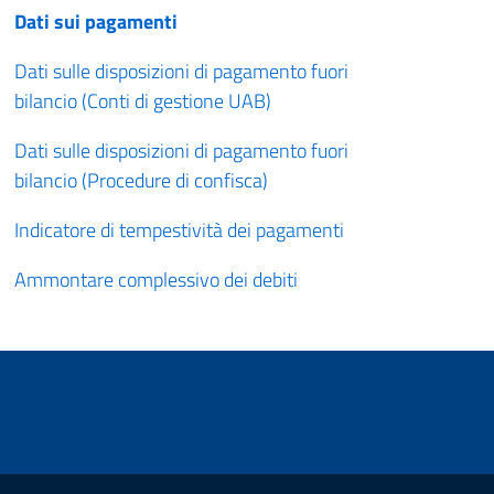
Dati sui pagamenti
Dati sulle disposizioni di pagamento fuori
bilancio (Conti di gestione UAB)
Dati sulle disposizioni di pagamento fuori
bilancio (Procedure di confisca)
Indicatore di tempestività dei pagamenti
Ammontare complessivo dei debiti