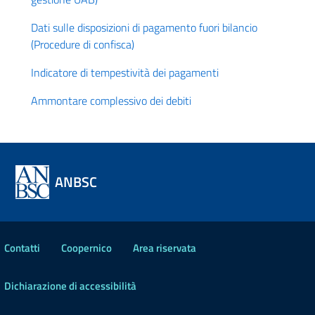
Dati sulle disposizioni di pagamento fuori bilancio
(Procedure di confisca)
Indicatore di tempestività dei pagamenti
Ammontare complessivo dei debiti
ANBSC
Contatti
Coopernico
Area riservata
Dichiarazione di accessibilità