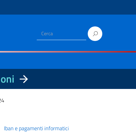
ioni
24
Iban e pagamenti informatici