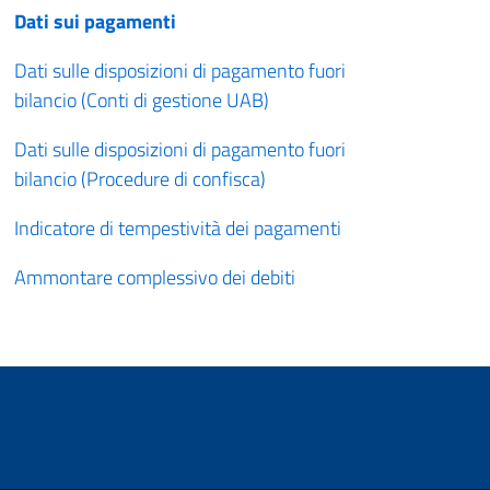
Dati sui pagamenti
Dati sulle disposizioni di pagamento fuori
bilancio (Conti di gestione UAB)
Dati sulle disposizioni di pagamento fuori
bilancio (Procedure di confisca)
Indicatore di tempestività dei pagamenti
Ammontare complessivo dei debiti