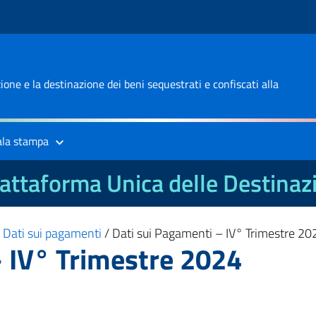
one e la destinazione dei beni sequestrati e confiscati alla
ala stampa
attaforma Unica delle Destinaz
/
Dati sui pagamenti
/
Dati sui Pagamenti – IV° Trimestre 20
– IV° Trimestre 2024