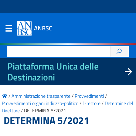
ANBSC
Ricerca
per:
Piattaforma Unica delle
Destinazioni
/
Amministrazione trasparente
/
Provvedimenti
/
Provvedimenti organi indirizzo-politico
/
Direttore
/
Determine del
Direttore
/
DETERMINA 5/2021
DETERMINA 5/2021