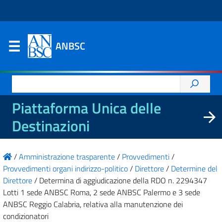
ANBSC
Ricerca
per:
Piattaforma Unica delle
Destinazioni
/
Amministrazione trasparente
/
Provvedimenti
/
Provvedimenti organi indirizzo-politico
/
Direttore
/
Determine del
Direttore
/
Determina di aggiudicazione della RDO n. 2294347
Lotti 1 sede ANBSC Roma, 2 sede ANBSC Palermo e 3 sede
ANBSC Reggio Calabria, relativa alla manutenzione dei
condizionatori