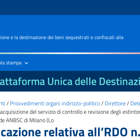
one e la destinazione dei beni sequestrati e confiscati alla
ala stampa
attaforma Unica delle Destinaz
nti
/
Provvedimenti organi indirizzo-politico
/
Direttore
/
Det
quisizione del servizio di controllo e revisione degli estintor
 sede ANBSC di Milano (Lo
cazione relativa all’RDO 