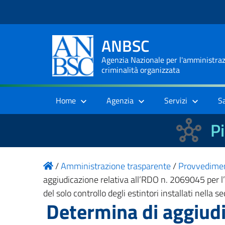
ANBSC
Agenzia Nazionale per l'amministrazi
criminalità organizzata
Home
Agenzia
Servizi
S
Pi
/
Amministrazione trasparente
/
Provvedime
aggiudicazione relativa all’RDO n. 2069045 per l’ac
del solo controllo degli estintori installati nella
Determina di aggiudi