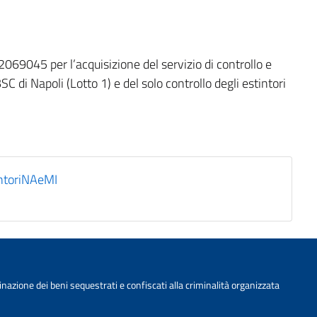
069045 per l’acquisizione del servizio di controllo e
SC di Napoli (Lotto 1) e del solo controllo degli estintori
ntoriNAeMI
nazione dei beni sequestrati e confiscati alla criminalità organizzata