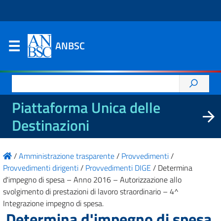
ANBSC
Ricerca
per:
Piattaforma Unica delle
Destinazioni
/
Amministrazione trasparente
/
Provvedimenti
/
Provvedimenti dirigenti
/
Provvedimenti DIGE
/
Determina
d'impegno di spesa – Anno 2016 – Autorizzazione allo
svolgimento di prestazioni di lavoro straordinario – 4^
Integrazione impegno di spesa.
Determina d'impegno di spesa