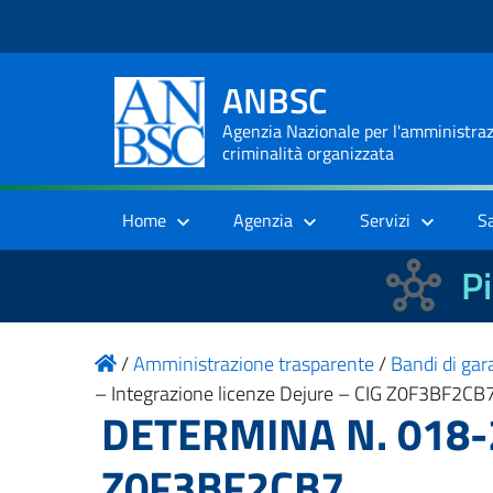
ANBSC
Agenzia Nazionale per l'amministrazi
criminalità organizzata
Home
Agenzia
Servizi
S
Pi
/
Amministrazione trasparente
/
Bandi di gara
– Integrazione licenze Dejure – CIG Z0F3BF2CB
DETERMINA N. 018-20
Z0F3BF2CB7