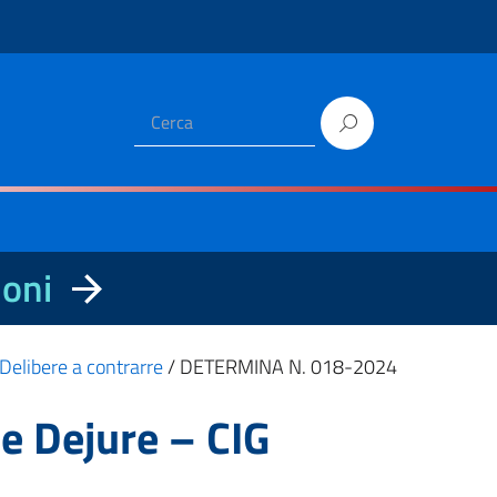
ioni
Delibere a contrarre
/
DETERMINA N. 018-2024
e Dejure – CIG