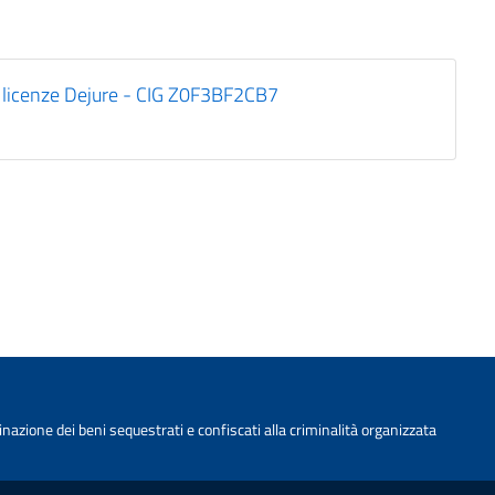
licenze Dejure - CIG Z0F3BF2CB7
nazione dei beni sequestrati e confiscati alla criminalità organizzata