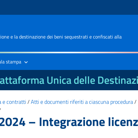
one e la destinazione dei beni sequestrati e confiscati alla
ala stampa
attaforma Unica delle Destinaz
 e contratti
/
Atti e documenti riferiti a ciascuna procedura
/
7
24 – Integrazione licenz