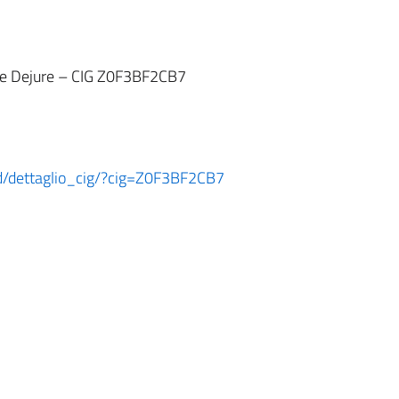
ze Dejure – CIG Z0F3BF2CB7
ard/dettaglio_cig/?cig=Z0F3BF2CB7