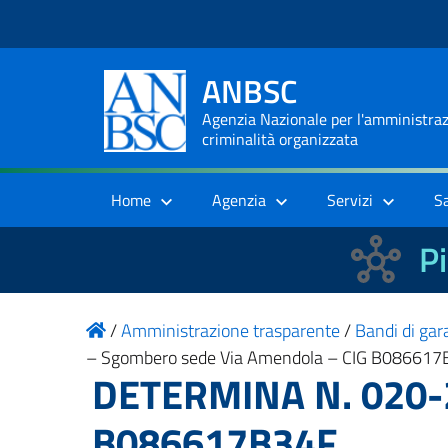
ANBSC
Agenzia Nazionale per l'amministrazi
criminalità organizzata
Home
Agenzia
Servizi
S
Pi
/
Amministrazione trasparente
/
Bandi di gara
– Sgombero sede Via Amendola – CIG B086617
DETERMINA N. 020-2
B086617B34F