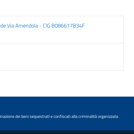
de Via Amendola - CIG B086617B34F
nazione dei beni sequestrati e confiscati alla criminalità organizzata