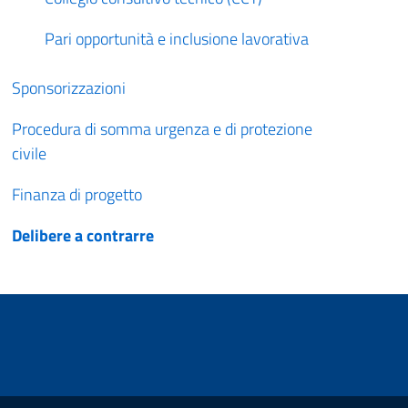
Pari opportunità e inclusione lavorativa
Sponsorizzazioni
Procedura di somma urgenza e di protezione
civile
Finanza di progetto
Delibere a contrarre