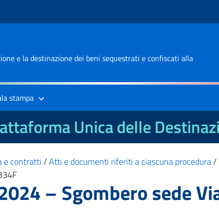
one e la destinazione dei beni sequestrati e confiscati alla
ala stampa
attaforma Unica delle Destinaz
 e contratti
/
Atti e documenti riferiti a ciascuna procedura
/
B34F
024 – Sgombero sede Via