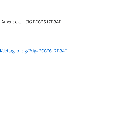
a Amendola – CIG B086617B34F
ard/dettaglio_cig/?cig=B086617B34F