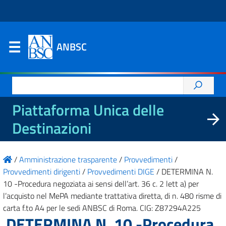
ANBSC
Ricerca
per:
Piattaforma Unica delle
Destinazioni
/
Amministrazione trasparente
/
Provvedimenti
/
Provvedimenti dirigenti
/
Provvedimenti DIGE
/
DETERMINA N.
10 -Procedura negoziata ai sensi dell’art. 36 c. 2 lett a) per
l’acquisto nel MePA mediante trattativa diretta, di n. 480 risme di
carta f.to A4 per le sedi ANBSC di Roma. CIG: Z87294A225
DETERMINA N. 10 -Procedura