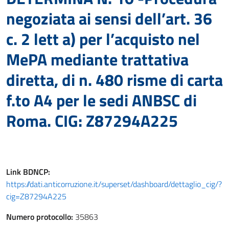
negoziata ai sensi dell’art. 36
c. 2 lett a) per l’acquisto nel
MePA mediante trattativa
diretta, di n. 480 risme di carta
f.to A4 per le sedi ANBSC di
Roma. CIG: Z87294A225
Link
BDNCP
:
https://dati.anticorruzione.it/superset/dashboard/dettaglio_cig/?
cig=Z87294A225
Numero protocollo:
35863