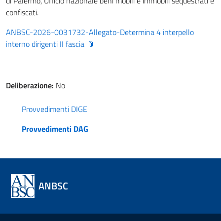
di Palermo, Ufficio nazionale beni mobili e immobili sequestrati e
confiscati.
ANBSC-2026-0031732-Allegato-Determina 4 interpello
interno dirigenti II fascia
Deliberazione:
No
Provvedimenti DIGE
Provvedimenti DAG
ANBSC