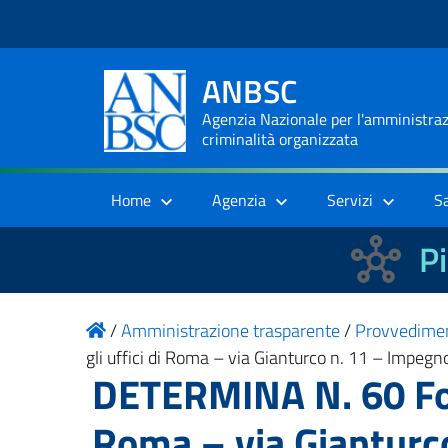
ANBSC
Agenzia Nazionale per l'amministrazi
criminalità organizzata
Home
Agenzia
Servizi
S
Pi
/
Amministrazione trasparente
/
Provvedime
gli uffici di Roma – via Gianturco n. 11 – Impe
DETERMINA N. 60 Forn
Roma – via Gianturc