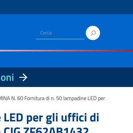
ioni
NA N. 60 Fornitura di n. 50 lampadine LED per
ED per gli uffici di
sa CIG ZF62AB1432