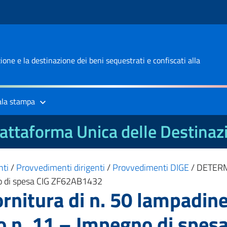
one e la destinazione dei beni sequestrati e confiscati alla
ala stampa
attaforma Unica delle Destinaz
nti
/
Provvedimenti dirigenti
/
Provvedimenti DIGE
/
DETERMI
gno di spesa CIG ZF62AB1432
itura di n. 50 lampadine L
o n. 11 – Impegno di spe