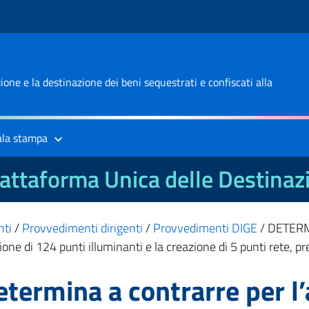
one e la destinazione dei beni sequestrati e confiscati alla
ala stampa
attaforma Unica delle Destinaz
nti
/
Provvedimenti dirigenti
/
Provvedimenti DIGE
/
DETERMI
azione di 124 punti illuminanti e la creazione di 5 punti rete,
ermina a contrarre per l’