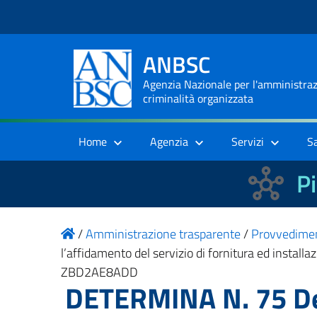
ANBSC
Agenzia Nazionale per l'amministrazi
criminalità organizzata
Home
Agenzia
Servizi
S
Pi
/
Amministrazione trasparente
/
Provvedime
l’affidamento del servizio di fornitura ed install
ZBD2AE8ADD
DETERMINA N. 75 Det