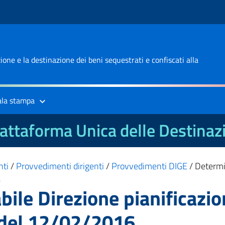
one e la destinazione dei beni sequestrati e confiscati alla
ala stampa
attaforma Unica delle Destinaz
nti
/
Provvedimenti dirigenti
/
Provvedimenti DIGE
/
Determi
6
le Direzione pianificazio
 del 12/02/2016