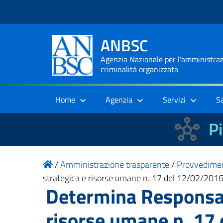
ANBSC
Agenzia Nazionale per l'amministrazi
criminalità organizzata
Home
Agenzia
Servizi
S
Pi
/
Amministrazione trasparente
/
Provvedime
strategica e risorse umane n. 17 del 12/02/201
Determina Responsabi
risorse umane n. 17