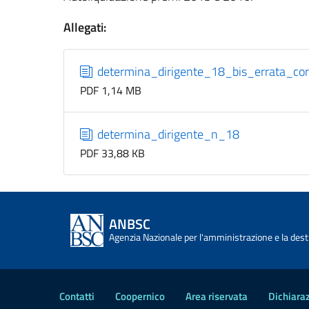
Allegati:
determina_dirigente_18_bis_errata_cor
PDF 1,14 MB
determina_dirigente_n_18
PDF 33,88 KB
ANBSC
Agenzia Nazionale per l'amministrazione e la desti
Contatti
Coopernico
Area riservata
Dichiaraz