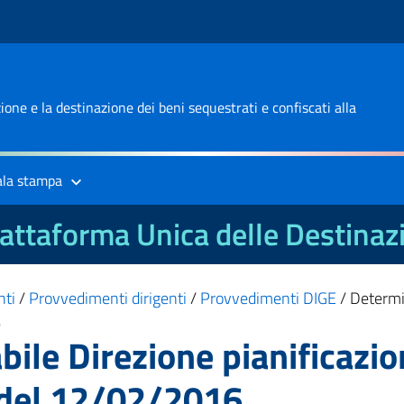
one e la destinazione dei beni sequestrati e confiscati alla
ala stampa
attaforma Unica delle Destinaz
nti
/
Provvedimenti dirigenti
/
Provvedimenti DIGE
/
Determi
6
le Direzione pianificazio
 del 12/02/2016