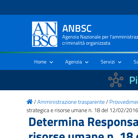
ANBSC
Agenzia Nazionale per l'amministrazi
criminalità organizzata
Home
Agenzia
Servizi
S
Pi
/
Amministrazione trasparente
/
Provvedime
strategica e risorse umane n. 18 del 12/02/201
Determina Responsabi
risorse umane n. 18