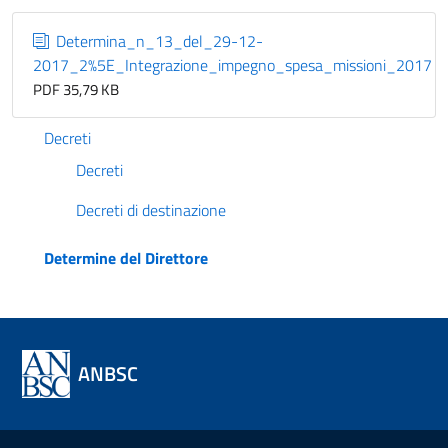
Determina_n_13_del_29-12-
2017_2%5E_Integrazione_impegno_spesa_missioni_2017
PDF 35,79 KB
Decreti
Decreti
Decreti di destinazione
Determine del Direttore
ANBSC