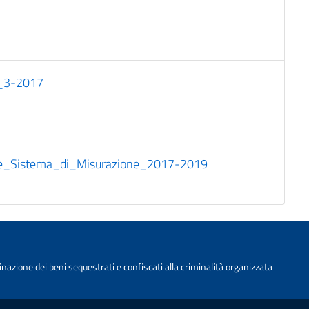
_3-2017
e_Sistema_di_Misurazione_2017-2019
nazione dei beni sequestrati e confiscati alla criminalità organizzata