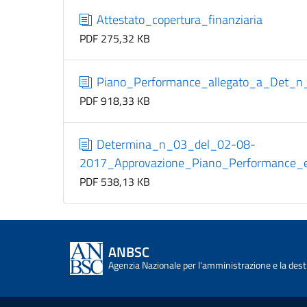
Attestato_copertura_finanziaria
PDF 275,32 KB
Piano_Performance_allegato_a_Det_n
PDF 918,33 KB
Determina_n_03_del_02-08-
2017_Approvazione_Piano_Performance_
PDF 538,13 KB
ANBSC
Agenzia Nazionale per l'amministrazione e la desti