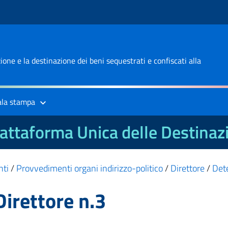
one e la destinazione dei beni sequestrati e confiscati alla
ala stampa
attaforma Unica delle Destinaz
nti
/
Provvedimenti organi indirizzo-politico
/
Direttore
/
Det
irettore n.3