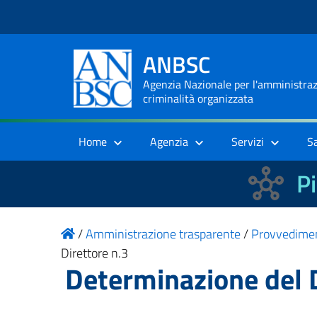
ANBSC
Agenzia Nazionale per l'amministrazi
criminalità organizzata
Home
Agenzia
Servizi
S
Pi
/
Amministrazione trasparente
/
Provvedime
Direttore n.3
Determinazione del D