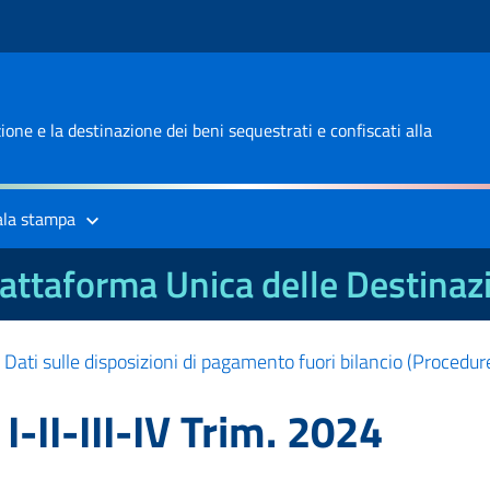
one e la destinazione dei beni sequestrati e confiscati alla
ala stampa
attaforma Unica delle Destinaz
/
Dati sulle disposizioni di pagamento fuori bilancio (Procedur
I-II-III-IV Trim. 2024