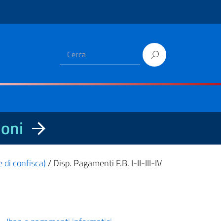
ioni
e di confisca)
/
Disp. Pagamenti F.B. I-II-III-IV