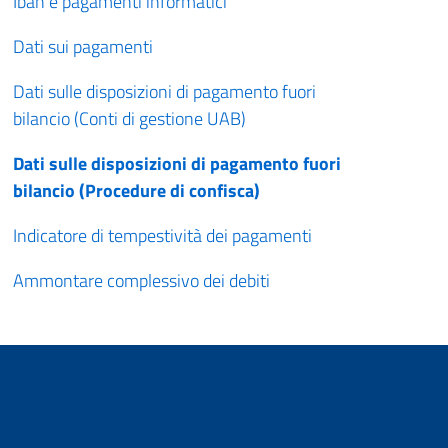
Iban e pagamenti informatici
Dati sui pagamenti
Dati sulle disposizioni di pagamento fuori
bilancio (Conti di gestione UAB)
Dati sulle disposizioni di pagamento fuori
bilancio (Procedure di confisca)
Indicatore di tempestività dei pagamenti
Ammontare complessivo dei debiti