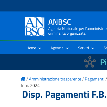
ANBSC
Agenzia Nazionale per l'amministrazi
criminalità organizzata
Home
Agenzia
Servizi
S
Pi
/
Amministrazione trasparente
/
Pagamenti
Trim. 2024
Disp. Pagamenti F.B. 