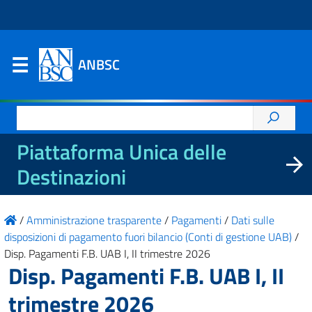
ANBSC
Ricerca
per:
Piattaforma Unica delle
Destinazioni
/
Amministrazione trasparente
/
Pagamenti
/
Dati sulle
disposizioni di pagamento fuori bilancio (Conti di gestione UAB)
/
Disp. Pagamenti F.B. UAB I, II trimestre 2026
Disp. Pagamenti F.B. UAB I, II
trimestre 2026