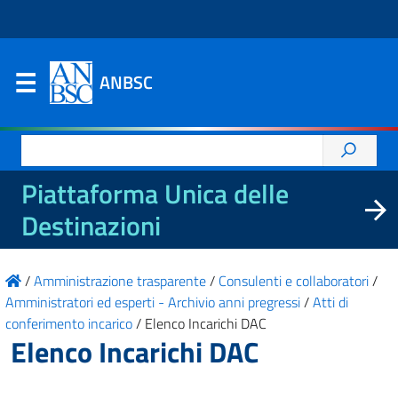
ANBSC
Ricerca
per:
Piattaforma Unica delle
Destinazioni
/
Amministrazione trasparente
/
Consulenti e collaboratori
/
Amministratori ed esperti - Archivio anni pregressi
/
Atti di
conferimento incarico
/
Elenco Incarichi DAC
Elenco Incarichi DAC