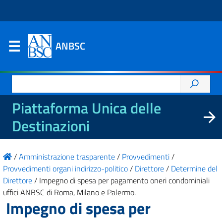
ANBSC
Ricerca
per:
Piattaforma Unica delle
Destinazioni
/
Amministrazione trasparente
/
Provvedimenti
/
Provvedimenti organi indirizzo-politico
/
Direttore
/
Determine del
Direttore
/
Impegno di spesa per pagamento oneri condominiali
uffici ANBSC di Roma, Milano e Palermo.
Impegno di spesa per