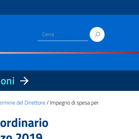
ioni
ermine del Direttore
/
Impegno di spesa per
aordinario
rzo 2019.