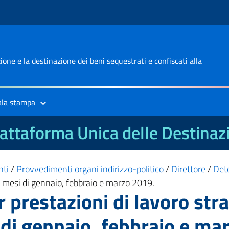
one e la destinazione dei beni sequestrati e confiscati alla
ala stampa
attaforma Unica delle Destinaz
nti
/
Provvedimenti organi indirizzo-politico
/
Direttore
/
Det
ei mesi di gennaio, febbraio e marzo 2019.
 prestazioni di lavoro str
 di gennaio, febbraio e ma