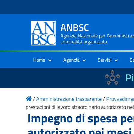
ANBSC
Agenzia Nazionale per l'amministrazi
criminalità organizzata
Home
Agenzia
Servizi
S
Pi
/
Amministrazione trasparente
/
Provvedime
prestazioni di lavoro straordinario autorizzato n
Impegno di spesa per
autorizzato nei mesi