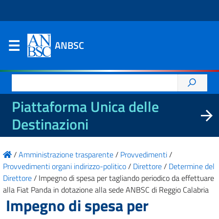
ANBSC
Ricerca
per:
Piattaforma Unica delle
Destinazioni
/
Amministrazione trasparente
/
Provvedimenti
/
Provvedimenti organi indirizzo-politico
/
Direttore
/
Determine del
Direttore
/
Impegno di spesa per tagliando periodico da effettuare
alla Fiat Panda in dotazione alla sede ANBSC di Reggio Calabria
Impegno di spesa per