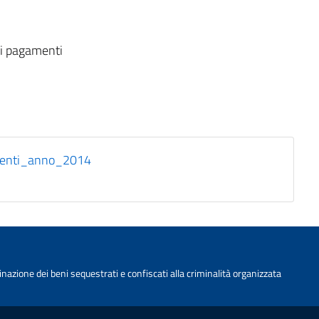
ei pagamenti
menti_anno_2014
nazione dei beni sequestrati e confiscati alla criminalità organizzata