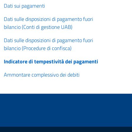
Dati sui pagamenti
Dati sulle disposizioni di pagamento fuori
bilancio (Conti di gestione UAB)
Dati sulle disposizioni di pagamento fuori
bilancio (Procedure di confisca)
Indicatore di tempestività dei pagamenti
Ammontare complessivo dei debiti