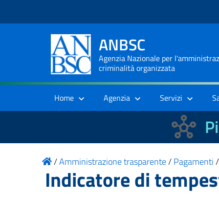
ANBSC
Agenzia Nazionale per l'amministrazi
criminalità organizzata
Home
Agenzia
Servizi
S
Pi
/
Amministrazione trasparente
/
Pagamenti
Indicatore di tempe