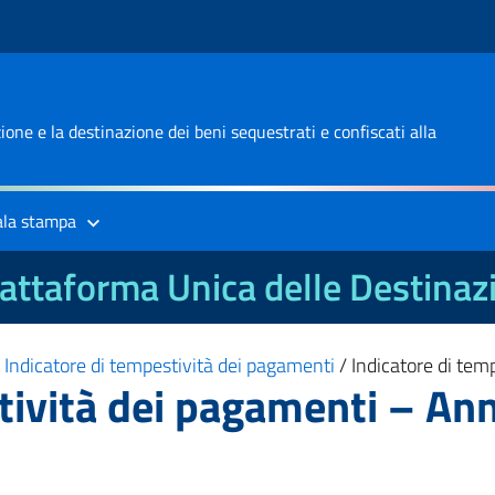
one e la destinazione dei beni sequestrati e confiscati alla
ala stampa
attaforma Unica delle Destinaz
/
Indicatore di tempestività dei pagamenti
/
Indicatore di te
stività dei pagamenti – An