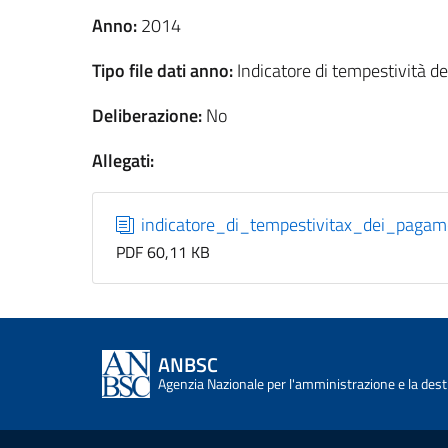
Anno:
2014
Tipo file dati anno:
Indicatore di tempestività d
Deliberazione:
No
Allegati:
indicatore_di_tempestivitax_dei_paga
PDF 60,11 KB
ANBSC
Agenzia Nazionale per l'amministrazione e la desti