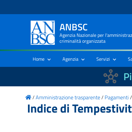
ANBSC
Agenzia Nazionale per l'amministrazi
criminalità organizzata
Home
Agenzia
Servizi
S
Pi
/
Amministrazione trasparente
/
Pagamenti
Indice di Tempestivi