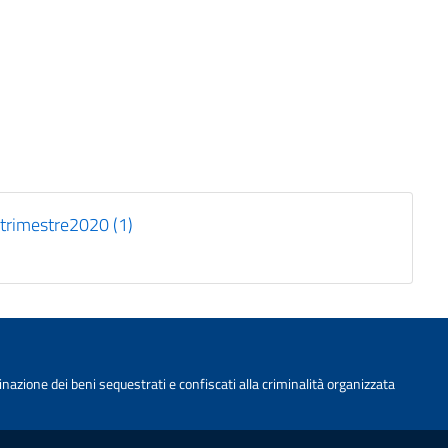
 trimestre2020 (1)
nazione dei beni sequestrati e confiscati alla criminalità organizzata