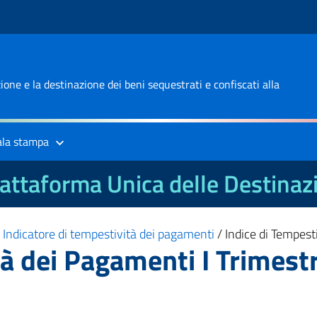
one e la destinazione dei beni sequestrati e confiscati alla
ala stampa
attaforma Unica delle Destinaz
/
Indicatore di tempestività dei pagamenti
/
Indice di Tempest
tà dei Pagamenti I Trimest