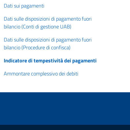
Dati sui pagamenti
Dati sulle disposizioni di pagamento fuori
bilancio (Conti di gestione UAB)
Dati sulle disposizioni di pagamento fuori
bilancio (Procedure di confisca)
Indicatore di tempestività dei pagamenti
Ammontare complessivo dei debiti